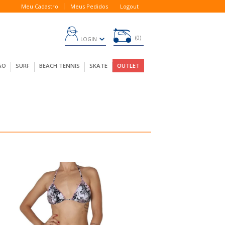
Meu Cadastro
Meus Pedidos
Logout
0
LOGIN
ÃO
SURF
BEACH TENNIS
SKATE
OUTLET