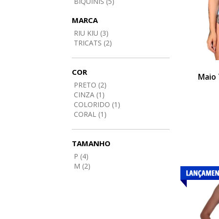
BIQUINIS (5)
MARCA
RIU KIU (3)
TRICATS (2)
COR
Maio 
PRETO (2)
CINZA (1)
COLORIDO (1)
CORAL (1)
TAMANHO
P (4)
M (2)