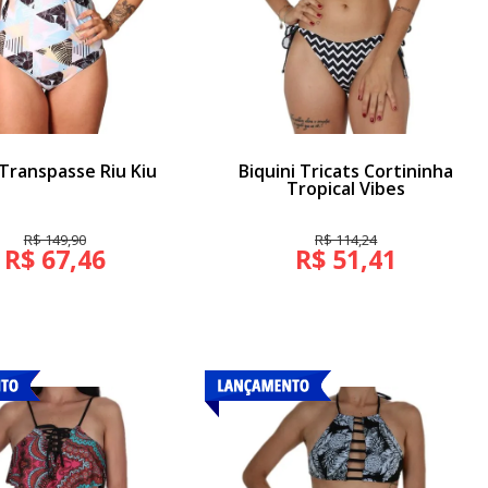
Transpasse Riu Kiu
Biquini Tricats Cortininha
Tropical Vibes
R$ 149,90
R$ 114,24
R$ 67,46
R$ 51,41