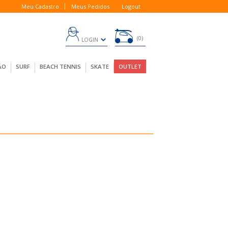
Meu Cadastro
Meus Pedidos
Logout
0
LOGIN
ÃO
SURF
BEACH TENNIS
SKATE
OUTLET