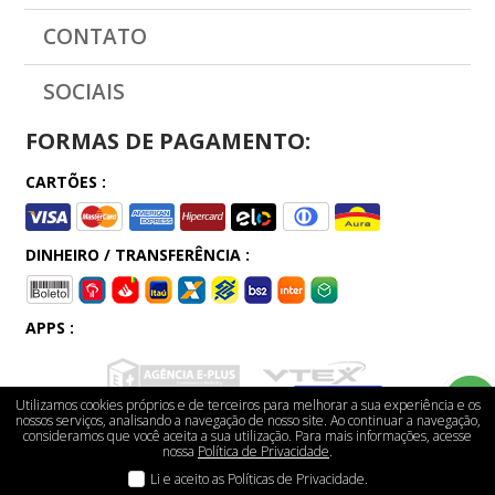
CONTATO
SOCIAIS
FORMAS DE PAGAMENTO:
CARTÕES :
DINHEIRO / TRANSFERÊNCIA :
APPS :
Utilizamos cookies próprios e de terceiros para melhorar a sua experiência e os
nossos serviços, analisando a navegação de nosso site. Ao continuar a navegação,
consideramos que você aceita a sua utilização. Para mais informações, acesse
nossa
Política de Privacidade
.
Li e aceito as Políticas de Privacidade.