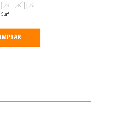
44
46
48
 Surf
OMPRAR