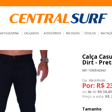
ANTO/JUVENIL
CALÇADOS
ACESSÓRIOS
RELÓGIOS
ÓCULOS
NATAÇ
Calça Cas
Dirt - Pre
REF:
1000542843
De:
R$ 279,90
Por:
R$ 2
ou
4
x
de
R$ 58,65
Preço a vista:
R$ 
Tamanho