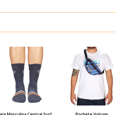
eia Masculina Central Surf
Pochete Volcom