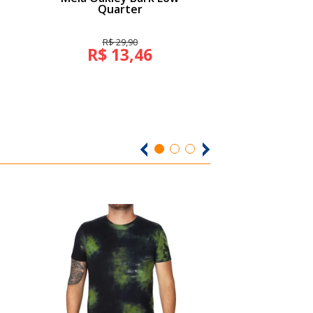
Quarter
R$ 29,90
R$ 99,
R$ 13,46
R$ 44