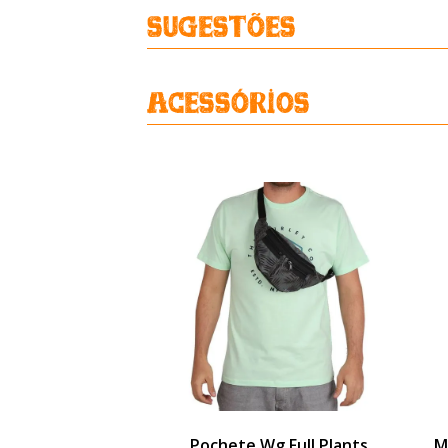
Sugestões
Acessórios
Pochete Wg Full Plants
M