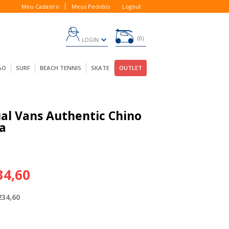
Meu Cadastro
Meus Pedidos
Logout
0
LOGIN
ÃO
SURF
BEACH TENNIS
SKATE
OUTLET
ual Vans Authentic Chino
ta
34,60
234,60