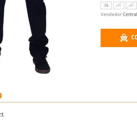
38
40
42
Vendedor
Central
C
o
rt