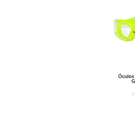
Óculos
G
P