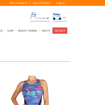
Meu Cadastro
Meus Pedidos
Logout
0
LOGIN
ÃO
SURF
BEACH TENNIS
SKATE
OUTLET