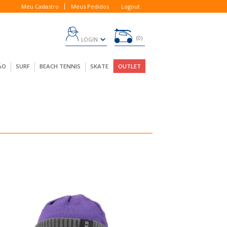
Meu Cadastro
Meus Pedidos
Logout
0
LOGIN
ÃO
SURF
BEACH TENNIS
SKATE
OUTLET