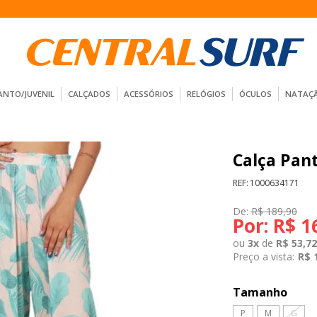
ANTO/JUVENIL
CALÇADOS
ACESSÓRIOS
RELÓGIOS
ÓCULOS
NATAÇ
Calça Pant
REF:
1000634171
De:
R$ 189,90
Por:
R$ 1
ou
3
x
de
R$ 53,72
Preço a vista:
R$ 
Tamanho
P
M
G