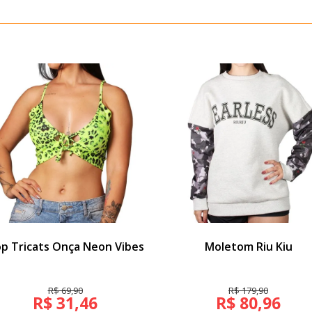
p Tricats Onça Neon Vibes
Moletom Riu Kiu
R$ 69,90
R$ 179,90
R$ 31,46
R$ 80,96