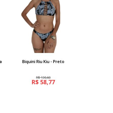
a
Biquini Riu Kiu - Preto
Meia Altai 
R$ 130,60
R$ 39,
R$ 58,77
R$ 17