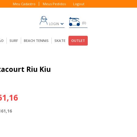
Meu Cadastro
Meus Pedidos
Logout
0
LOGIN
ÃO
SURF
BEACH TENNIS
SKATE
OUTLET
acourt Riu Kiu
61,16
161,16