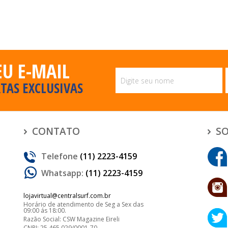
EU E-MAIL
TAS EXCLUSIVAS
CONTATO
SO
Telefone
(11) 2223-4159
Whatsapp:
(11) 2223-4159
lojavirtual@centralsurf.com.br
Horário de atendimento de Seg a Sex das
09:00 ás 18:00.
Razão Social: CSW Magazine Eireli
CNPJ: 25.465.029/0001-70