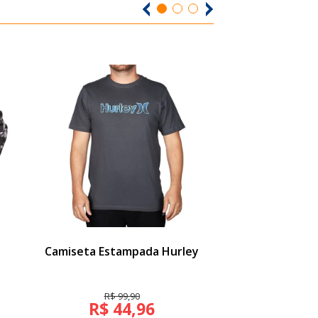
Camiseta Estampada Hurley
Moletom Wg Fl
Cinz
R$ 99,90
R$ 139
R$ 44,96
R$ 62