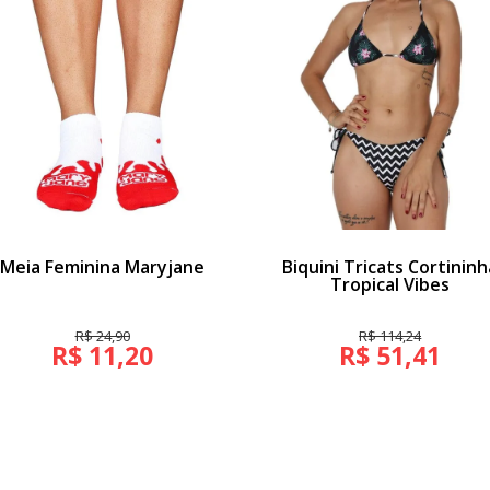
Meia Feminina Maryjane
Biquini Tricats Cortininh
Tropical Vibes
R$ 24,90
R$ 114,24
R$ 11,20
R$ 51,41