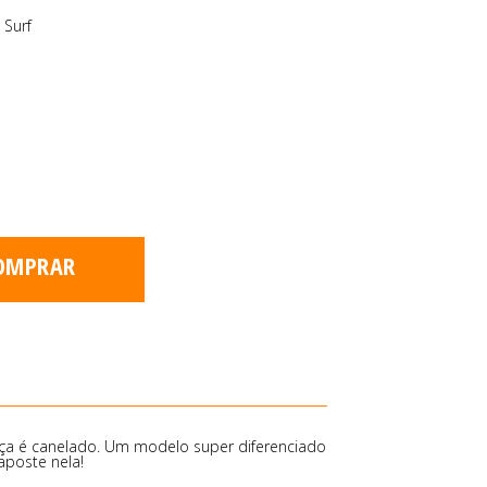
 Surf
OMPRAR
eça é canelado. Um modelo super diferenciado
aposte nela!