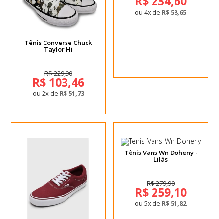
R$ 234,60
ou 4x de
R$ 58,65
Tênis Converse Chuck
Taylor Hi
R$ 229,90
R$ 103,46
ou 2x de
R$ 51,73
Tênis Vans Wn Doheny -
Lilás
R$ 279,90
R$ 259,10
ou 5x de
R$ 51,82