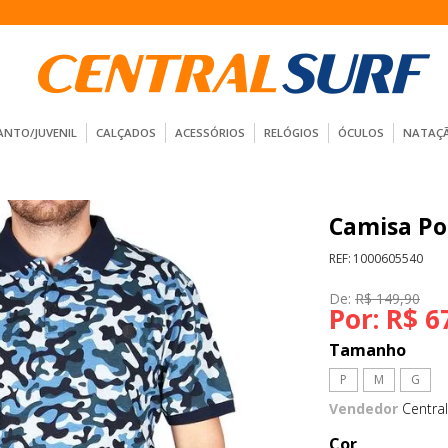
ANTO/JUVENIL
CALÇADOS
ACESSÓRIOS
RELÓGIOS
ÓCULOS
NATAÇ
Camisa Po
REF:
1000605540
De:
R$ 149,90
Por:
R$ 6
Tamanho
P
M
G
Vendedor
Central
Cor