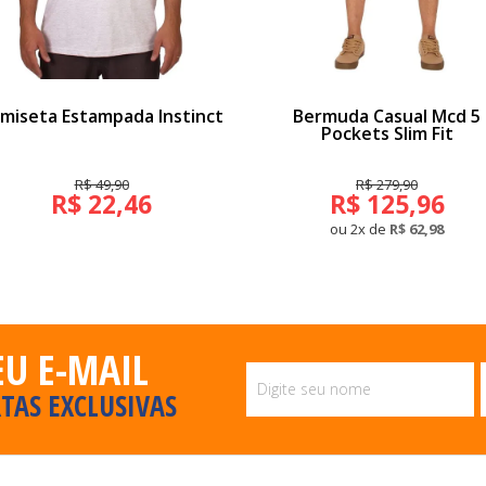
miseta Estampada Instinct
Bermuda Casual Mcd 5
Pockets Slim Fit
R$ 49,90
R$ 279,90
R$ 22,46
R$ 125,96
ou 2x de
R$ 62,98
EU E-MAIL
TAS EXCLUSIVAS