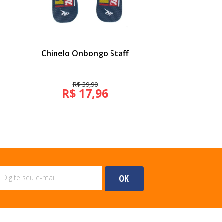
Chinelo Onbongo Staff
Blusinha Manga 
R$ 39,90
R$ 99,
R$ 17,96
R$ 44