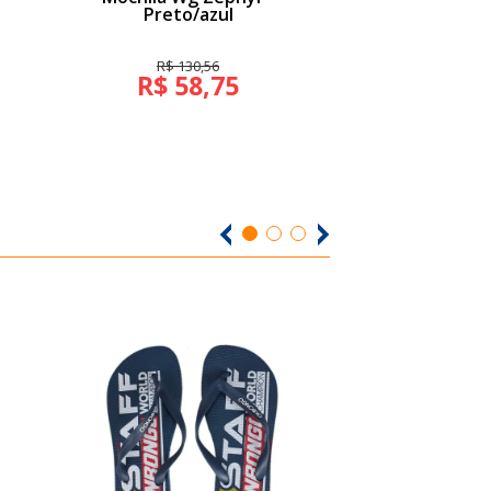
Preto/azul
R$ 130,56
R$ 39,
R$ 58,75
R$ 17