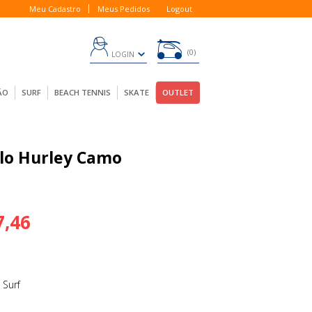
Meu Cadastro
Meus Pedidos
Logout
0
LOGIN
ÃO
SURF
BEACH TENNIS
SKATE
OUTLET
lo Hurley Camo
7,46
 Surf