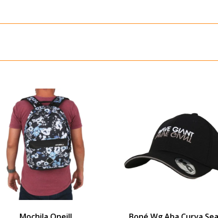
Mochila Oneill
Boné Wg Aba Curva Se