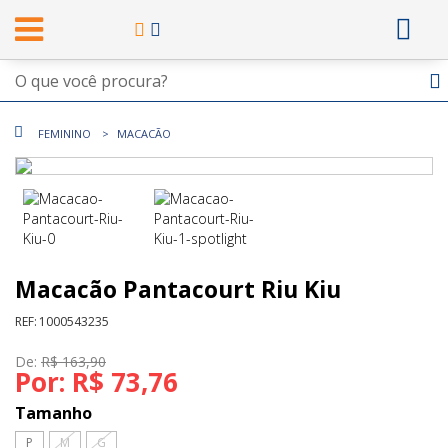
FEMININO
MACACÃO
Macacão Pantacourt Riu Kiu
REF:
1000543235
De:
R$ 163,90
Por:
R$ 73,76
Tamanho
P
M
G