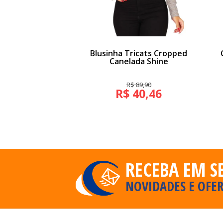
Blusinha Tricats Cropped
Canelada Shine
R$ 89,90
R$ 40,46
RECEBA EM S
NOVIDADES E OFER