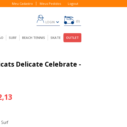
Meu Cadastro
Meus Pedidos
Logout
0
LOGIN
ÃO
SURF
BEACH TENNIS
SKATE
OUTLET
cats Delicate Celebrate -
2,13
 Surf