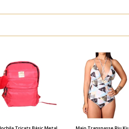
ochila Tricats Básic Metal
Maio Transpasse Riu Ki