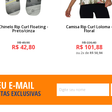
Chinelo Rip Curl Floating -
Camisa Rip Curl Loloma 
Preto/cinza
Floral
R$ 49,90
R$ 226,40
R$ 42,80
R$ 101,88
ou 2x de
R$ 50,94
EU E-MAIL
TAS EXCLUSIVAS