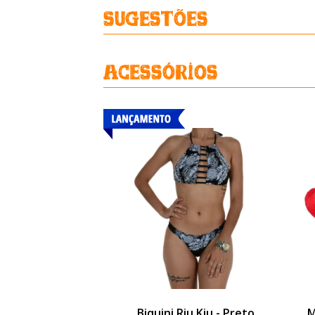
Sugestões
Acessórios
Biquini Riu Kiu - Preto
M