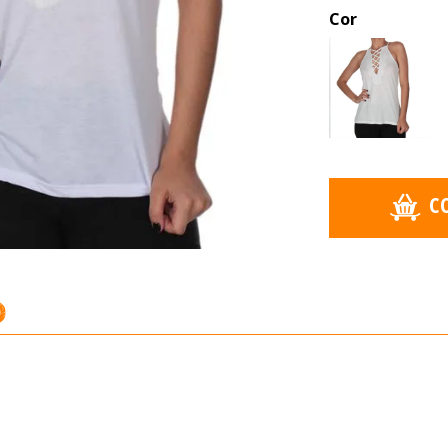
Cor
C
o