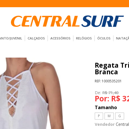
ANTO/JUVENIL
CALÇADOS
ACESSÓRIOS
RELÓGIOS
ÓCULOS
NATAÇ
Regata Tri
Branca
REF:
1000535201
De:
R$ 71,40
Por:
R$ 3
Tamanho
P
M
G
Vendedor
Central