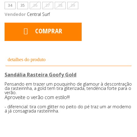
34
35
36
37
38
39
Vendedor
Central Surf
COMPRAR
detalhes do produto
Sandália Rasteira Goofy Gold
Pensando em trazer um pouquinho de glamour à descontração
da rasteirinha, a gold tem tira gliterizada, tendência forte para o
verão.
Aproveite o verão com estilo!!!
diferencial: tira com glitter no peito do pé traz um ar moderno
á já consagrada rasteirinha.