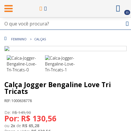
0
FEMININO
CALÇAS
Calça Jogger Bengaline Love Tri
Tricats
REF:
1000638778
De:
R$ 149,90
Por:
R$ 130,56
ou
2
x
de
R$ 65,28