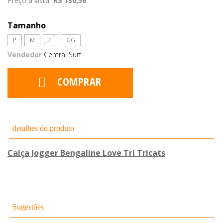
Preço a vista:
R$ 130,56
Tamanho
P
M
G
GG
Vendedor
Central Surf
COMPRAR
detalhes do produto
Calça Jogger Bengaline Love Tri Tricats
Sugestões