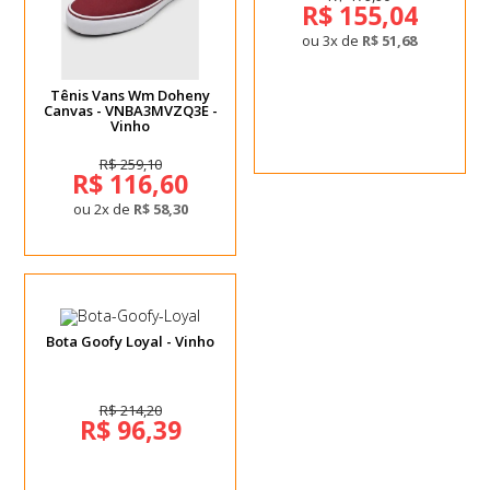
R$ 155,04
ou 3x de
R$ 51,68
Tênis Vans Wm Doheny
Canvas - VNBA3MVZQ3E -
Vinho
R$ 259,10
R$ 116,60
ou 2x de
R$ 58,30
Bota Goofy Loyal - Vinho
R$ 214,20
R$ 96,39