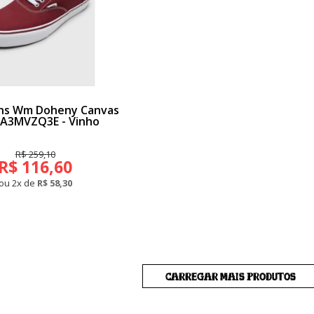
ans Wm Doheny Canvas
BA3MVZQ3E - Vinho
R$ 259,10
R$ 116,60
ou 2x de
R$ 58,30
CARREGAR MAIS PRODUTOS