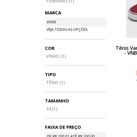
FEMININO (1)
MARCA
VANS
VEJA TODAS AS OPÇÕES
Tênis V
COR
- VN
VINHO (1)
TIPO
TÊNIS (1)
TAMANHO
34 (1)
FAIXA DE PREÇO
DE R$ 100,01 ATÉ R$ 200,00