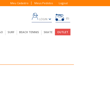
Meu Cadastro
Meus Pedidos
Logout
0
LOGIN
ÃO
SURF
BEACH TENNIS
SKATE
OUTLET