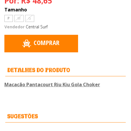
Por:
R$ 48,65
Tamanho
P
M
G
Vendedor
Central Surf
COMPRAR
detalhes do produto
Macacão Pantacourt Riu Kiu Gola Choker
Sugestões