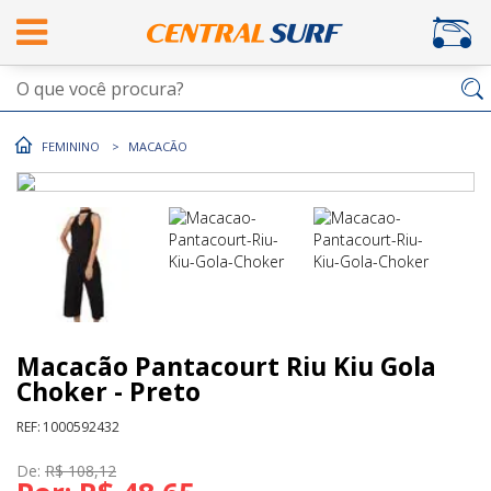
FEMININO
MACACÃO
Macacão Pantacourt Riu Kiu Gola
Choker - Preto
REF:
1000592432
De:
R$ 108,12