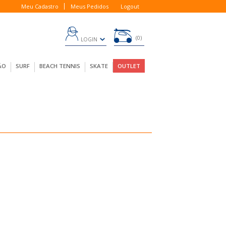
Meu Cadastro
Meus Pedidos
Logout
0
LOGIN
ÃO
SURF
BEACH TENNIS
SKATE
OUTLET