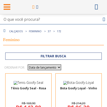
CALÇADOS
FEMININO
37
172
Feminino
FILTRAR BUSCA
ORDENAR POR:
Tênis Goofy Seal - Rosa
Bota Goofy Loyal - Vinho
R$ 169,90
R$ 214,20