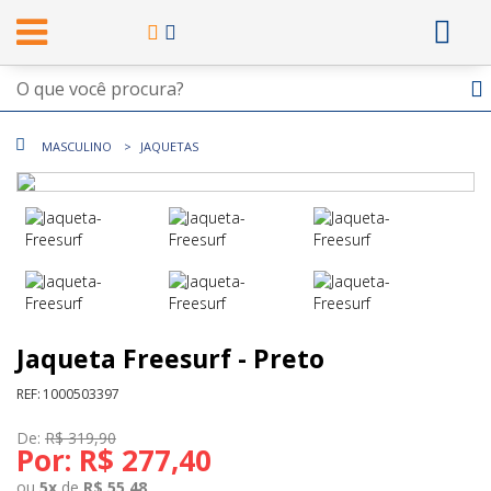
MASCULINO
JAQUETAS
Jaqueta Freesurf - Preto
REF:
1000503397
De:
R$ 319,90
Por:
R$ 277,40
ou
5
x
de
R$ 55,48